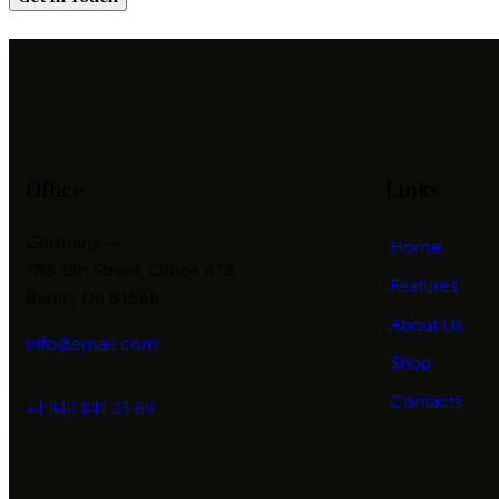
Office
Links
Germany —
Home
785 15h Street, Office 478
Features
Berlin, De 81566
About Us
info@email.com
Shop
Contacts
+1 840 841 25 69